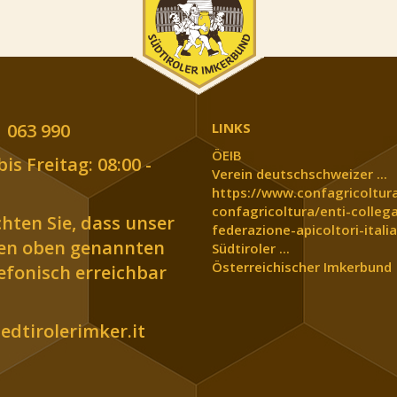
 063 990
LINKS
ÖEIB
is Freitag: 08:00 -
Verein deutschschweizer ...
https://www.confagricoltura
confagricoltura/enti-collega
chten Sie, dass unser
federazione-apicoltori-italia
den oben genannten
Südtiroler ...
Österreichischer Imkerbund
lefonisch erreichbar
dtirolerimker.it