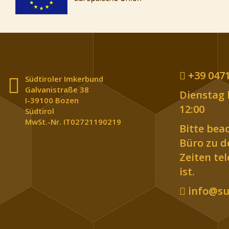
+39 0471
Südtiroler Imkerbund
Galvanistraße 38
Dienstag b
I-39100 Bozen
12:00
Südtirol
MwSt.-Nr. IT02721190219
Bitte bea
Büro zu 
Zeiten te
ist.
info@sue