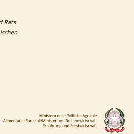
d Rats
äischen