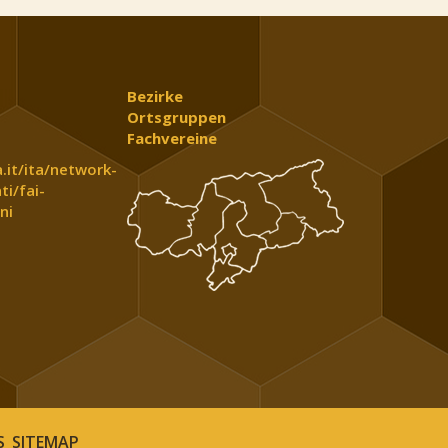
Bezirke
Ortsgruppen
Fachvereine
.it/ita/network-
ti/fai-
ni
S
SITEMAP