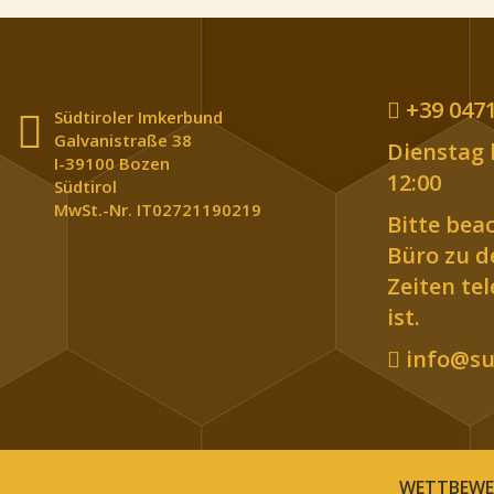
+39 0471
Südtiroler Imkerbund
Galvanistraße 38
Dienstag b
I-39100 Bozen
12:00
Südtirol
MwSt.-Nr. IT02721190219
Bitte bea
Büro zu 
Zeiten te
ist.
info@sue
WETTBEWER