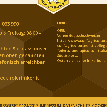
 063 990
LINKS
ÖEIB
is Freitag: 08:00 -
Verein deutschschweizer ...
https://www.confagricoltura
confagricoltura/enti-collega
chten Sie, dass unser
federazione-apicoltori-italia
den oben genannten
Südtiroler ...
Österreichischer Imkerbund
lefonisch erreichbar
dtirolerimker.it
BSGESETZ 124/2017
IMPRESSUM
DATENSCHUTZ
COOKIE