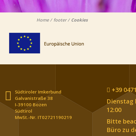
Home
footer
Cookies
+39 0471
Südtiroler Imkerbund
Galvanistraße 38
Dienstag b
I-39100 Bozen
12:00
Südtirol
MwSt.-Nr. IT02721190219
Bitte bea
Büro zu 