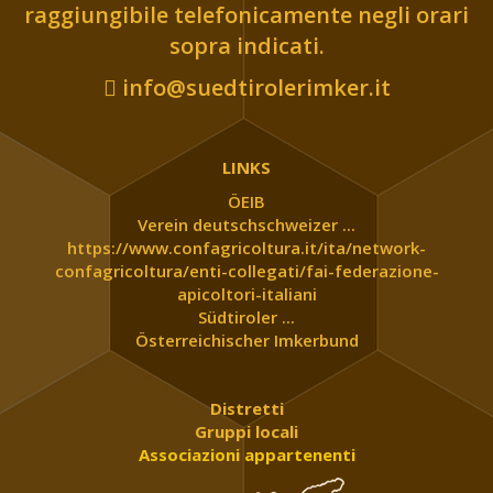
raggiungibile telefonicamente negli orari
sopra indicati.
info@suedtirolerimker.it
LINKS
ÖEIB
Verein deutschschweizer ...
https://www.confagricoltura.it/ita/network-
confagricoltura/enti-collegati/fai-federazione-
apicoltori-italiani
Südtiroler ...
Österreichischer Imkerbund
Distretti
Gruppi locali
Associazioni appartenenti