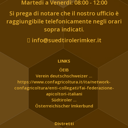
Martedi a Venerdi: 08:00 - 12:00
Si prega di notare che il nostro ufficio è
raggiungibile telefonicamente negli orari
sopra indicati.
info@suedtirolerimker.it
LINKS
ÖEIB
Verein deutschschweizer ...
https://www.confagricoltura.it/ita/network-
confagricoltura/enti-collegati/fai-federazione-
apicoltori-italiani
Südtiroler ...
Österreichischer Imkerbund
Distretti