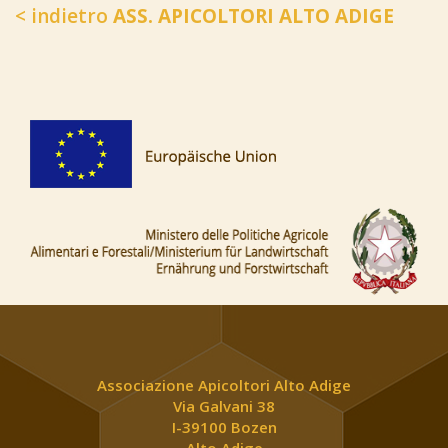
< indietro
ASS. APICOLTORI ALTO ADIGE
Associazione Apicoltori Alto Adige
Via Galvani 38
I-39100 Bozen