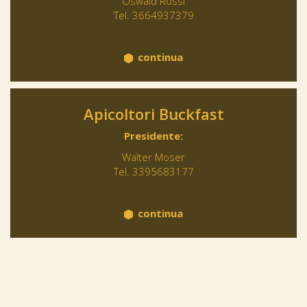
Oswald Rossi
Tel. 3664937379
continua
Apicoltori Buckfast
Presidente:
Walter Moser
Tel. 3395683177
continua