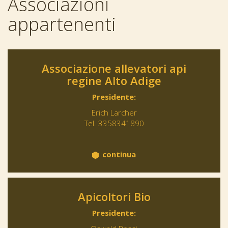
Associazioni
appartenenti
Associazione allevatori api
regine Alto Adige
Presidente:
Erich Larcher
Tel. 3358341890
continua
Apicoltori Bio
Presidente: