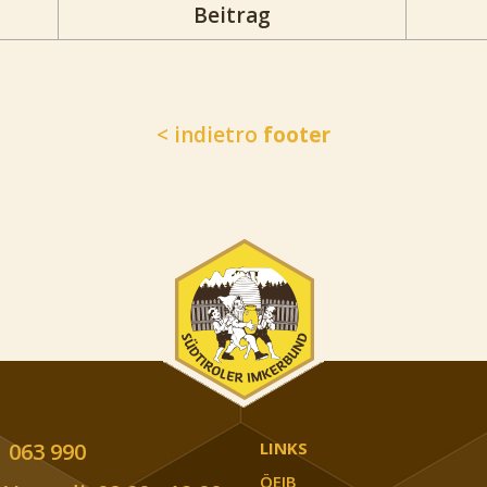
Beitrag
< indietro
footer
 063 990
LINKS
ÖEIB