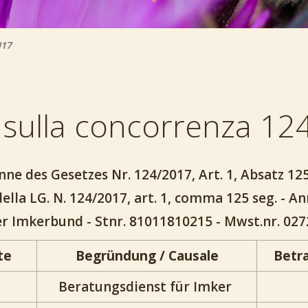
017
 sulla concorrenza 12
ne des Gesetzes Nr. 124/2017, Art. 1, Absatz 125 
della LG. N. 124/2017, art. 1, comma 125 seg. - A
er Imkerbund - Stnr. 81011810215 - Mwst.nr. 02
te
Begründung / Causale
Betr
Beratungsdienst für Imker