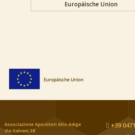
Europäische Union
Associazione Apicoltori Alto Adige
+39 0471
Via Galvani 38