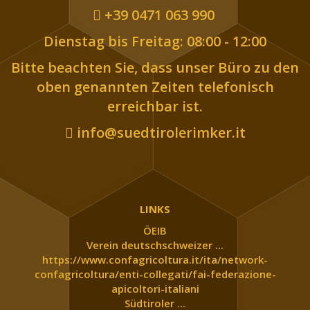
+39 0471 063 990
Dienstag bis Freitag: 08:00 - 12:00
Bitte beachten Sie, dass unser Büro zu den
oben genannten Zeiten telefonisch
erreichbar ist.
info@suedtirolerimker.it
LINKS
ÖEIB
Verein deutschschweizer ...
https://www.confagricoltura.it/ita/network-
confagricoltura/enti-collegati/fai-federazione-
apicoltori-italiani
Südtiroler ...