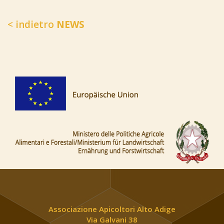
< indietro
NEWS
Associazione Apicoltori Alto Adige
Via Galvani 38