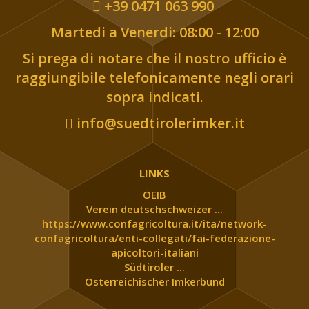
+39 0471 063 990
Martedi a Venerdi: 08:00 - 12:00
Si prega di notare che il nostro ufficio è
raggiungibile telefonicamente negli orari
sopra indicati.
info@suedtirolerimker.it
LINKS
ÖEIB
Verein deutschschweizer ...
https://www.confagricoltura.it/ita/network-
confagricoltura/enti-collegati/fai-federazione-
apicoltori-italiani
Südtiroler ...
Österreichischer Imkerbund