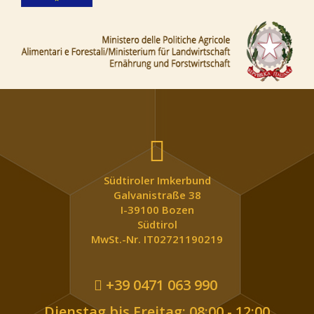
Südtiroler Imkerbund
Galvanistraße 38
I-39100 Bozen
Südtirol
MwSt.-Nr. IT02721190219
+39 0471 063 990
Dienstag bis Freitag: 08:00 - 12:00