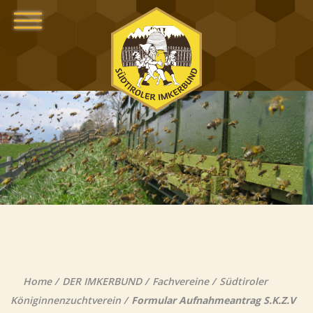
Home
DER IMKERBUND
Fachvereine
Südtiroler
Königinnenzuchtverein
Formular Aufnahmeantrag S.K.Z.V