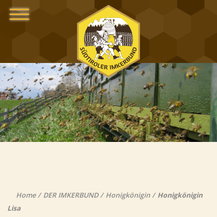
Home
DER IMKERBUND
Honigkönigin
Honigkönigin
Lisa