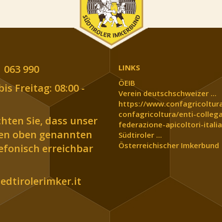
 063 990
LINKS
ÖEIB
is Freitag: 08:00 -
Verein deutschschweizer ...
https://www.confagricoltura
confagricoltura/enti-collega
chten Sie, dass unser
federazione-apicoltori-italia
den oben genannten
Südtiroler ...
Österreichischer Imkerbund
lefonisch erreichbar
dtirolerimker.it