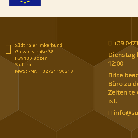
+39 0471
Südtiroler Imkerbund
Galvanistraße 38
Dienstag b
I-39100 Bozen
12:00
Südtirol
MwSt.-Nr. IT02721190219
Bitte bea
Büro zu 
Zeiten te
ist.
info@sue