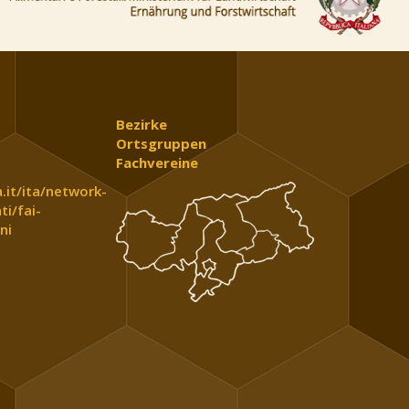
Bezirke
Ortsgruppen
Fachvereine
.it/ita/network-
ti/fai-
ni