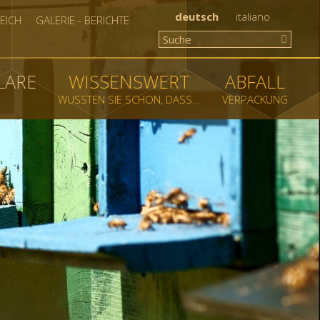
deutsch
italiano
EICH
GALERIE - BERICHTE
LARE
WISSENSWERT
ABFALL
WUSSTEN SIE SCHON, DASS...
VERPACKUNG