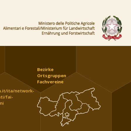
Bezirke
Ortsgruppen
Fachvereine
.it/ita/network-
ti/fai-
ni