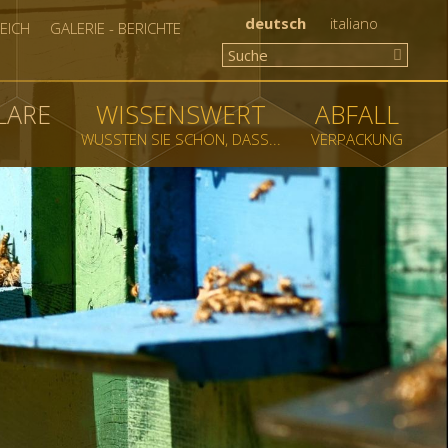
deutsch
italiano
EICH
GALERIE - BERICHTE
LARE
WISSENSWERT
ABFALL
WUSSTEN SIE SCHON, DASS...
VERPACKUNG