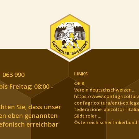
 063 990
LINKS
ÖEIB
is Freitag: 08:00 -
Verein deutschschweizer ...
https://www.confagricoltura
confagricoltura/enti-collega
chten Sie, dass unser
federazione-apicoltori-italia
den oben genannten
Südtiroler ...
Österreichischer Imkerbund
lefonisch erreichbar