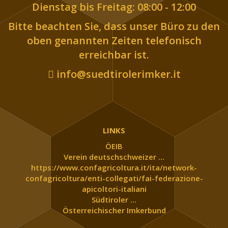
Dienstag bis Freitag: 08:00 - 12:00
Bitte beachten Sie, dass unser Büro zu den
oben genannten Zeiten telefonisch
erreichbar ist.
info@suedtirolerimker.it
LINKS
ÖEIB
Verein deutschschweizer ...
https://www.confagricoltura.it/ita/network-
confagricoltura/enti-collegati/fai-federazione-
apicoltori-italiani
Südtiroler ...
Österreichischer Imkerbund