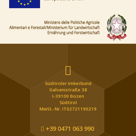
Südtiroler Imkerbund
Galvanistraße 38
I-39100 Bozen
Südtirol
MwSt.-Nr. IT02721190219
+39 0471 063 990